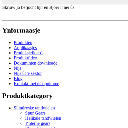
Skriuw jo berjocht hjir en stjoer it nei ús
Ynformaasje
Produkten
Applikaasjes
Produksjefideo's
Produktfideo
Dokuminten downloade
Nijs
Nijs út 'e sektor
Blog
Kontakt mei ús opnimme
Produktkategory
Silindryske tandwielen
Spur Gears
Helikale tandwielen
Ynterne gears