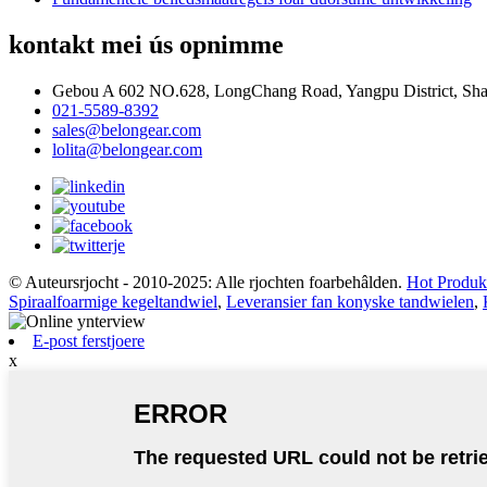
kontakt mei ús opnimme
Gebou A 602 NO.628, LongChang Road, Yangpu District, Sha
021-5589-8392
sales@belongear.com
lolita@belongear.com
© Auteursrjocht - 2010-2025: Alle rjochten foarbehâlden.
Hot Produk
Spiraalfoarmige kegeltandwiel
,
Leveransier fan konyske tandwielen
,
E-post ferstjoere
x