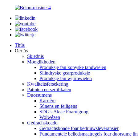
Thús
Oer ús
Skiednis
Mooglikheden
Produksje fan konyske tandwielen
Silindryske gearproduksje
Produksje fan wjirmwielen
Kwaliteitsfersekering
Patinten en sertifikaten
Duorsumens
Karriêre
Sûnens en feiligens
SDG's Aksje Foarútgong
Wolwêzen
Gedrachskoade
Gedrachskoade foar bedriuwsleveransier
Fundamentele beliedsmaatregels foar duorsume ûn