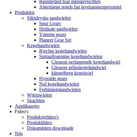
Basisbelied foar minskerjochten
Algemiene regels fan leveransierspersoniel
Produkten
Silindryske tandwielen
Spur Gears
Helikale tandwielen
Ynterne gears
Planeet Gear Set
Kegeltandwielen
Rjochte kegeltandwielen
Spiraalfoarmige kegeltandwielen
Gleason oerlappende kegeltandwiel
Gleason grûnskegeltandwiel
klingelberg kegelwiel
Hypoïde gears
Nul kegeltandwielen
Ferbiningstandwielen
Wjirmwielen
Skachten
Applikaasjes
Fideo's
Produksjefideo's
Produktfideo
Dokuminten downloade
Nijs