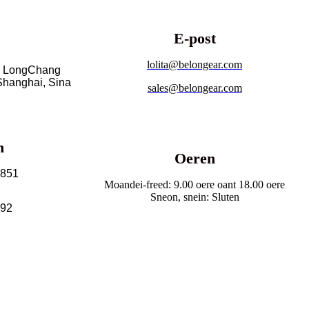
E-post
lolita@belongear.com
, LongChang
Shanghai, Sina
sales@belongear.com
n
Oeren
3851
Moandei-freed: 9.00 oere oant 18.00 oere
Sneon, snein: Sluten
392