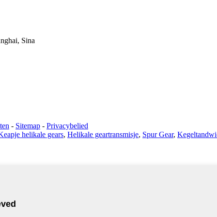
nghai, Sina
ten
-
Sitemap
-
Privacybelied
Keapje helikale gears
,
Helikale geartransmisje
,
Spur Gear
,
Kegeltandwie