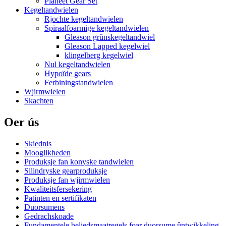
Planeet Gear Set
Kegeltandwielen
Rjochte kegeltandwielen
Spiraalfoarmige kegeltandwielen
Gleason grûnskegeltandwiel
Gleason Lapped kegelwiel
klingelberg kegelwiel
Nul kegeltandwielen
Hypoïde gears
Ferbiningstandwielen
Wjirmwielen
Skachten
Oer ús
Skiednis
Mooglikheden
Produksje fan konyske tandwielen
Silindryske gearproduksje
Produksje fan wjirmwielen
Kwaliteitsfersekering
Patinten en sertifikaten
Duorsumens
Gedrachskoade
Fundamentele beliedsmaatregels foar duorsume ûntwikkeling