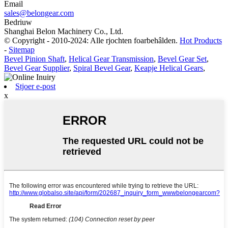
Email
sales@belongear.com
Bedriuw
Shanghai Belon Machinery Co., Ltd.
© Copyright - 2010-2024: Alle rjochten foarbehâlden.
Hot Products
-
Sitemap
Bevel Pinion Shaft
,
Helical Gear Transmission
,
Bevel Gear Set
,
Bevel Gear Supplier
,
Spiral Bevel Gear
,
Keapje Helical Gears
,
Stjoer e-post
x