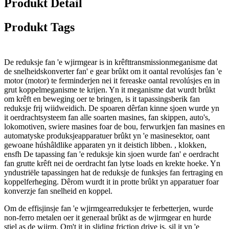
Produkt Detail
Produkt Tags
De reduksje fan 'e wjirmgear is in krêfttransmissionmeganisme dat
de snelheidskonverter fan' e gear brûkt om it oantal revolúsjes fan 'e
motor (motor) te ferminderjen nei it fereaske oantal revolúsjes en in
grut koppelmeganisme te krijen. Yn it meganisme dat wurdt brûkt
om krêft en beweging oer te bringen, is it tapassingsberik fan
reduksje frij wiidweidich. De spoaren dêrfan kinne sjoen wurde yn
it oerdrachtsysteem fan alle soarten masines, fan skippen, auto's,
lokomotiven, swiere masines foar de bou, ferwurkjen fan masines en
automatyske produksjeapparatuer brûkt yn 'e masinesektor, oant
gewoane húshâldlike apparaten yn it deistich libben. , klokken,
ensfh De tapassing fan 'e reduksje kin sjoen wurde fan' e oerdracht
fan grutte krêft nei de oerdracht fan lytse loads en krekte hoeke. Yn
yndustriële tapassingen hat de reduksje de funksjes fan fertraging en
koppelferheging. Dêrom wurdt it in protte brûkt yn apparatuer foar
konverzje fan snelheid en koppel.
Om de effisjinsje fan 'e wjirmgearreduksjer te ferbetterjen, wurde
non-ferro metalen oer it generaal brûkt as de wjirmgear en hurde
stiel as de wjirm. Om't it in sliding friction drive is, sil it yn 'e