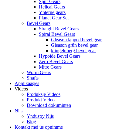
Spur Gears
Helical Gears
Ynterne gears
Planet Gear Set
Bevel Gears
Straight Bevel Gears
Spiral Bevel Gears
Gleason lapped bevel gear
Gleason grûn bevel gear
klingelnberg bevel gear
Hypoide Bevel Gears
Zero Bevel Gears
Mitre Gears
Worm Gears
Shafts
Applikaasjes
Videos
Produksje Videos
Produkt Video
Download dokuminten
Nijs
Yndustry Nijs
Blog
Kontakt mei ús opnimme