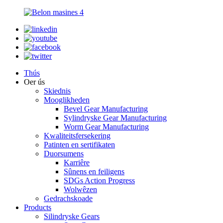
Thús
Oer ús
Skiednis
Mooglikheden
Bevel Gear Manufacturing
Sylindryske Gear Manufacturing
Worm Gear Manufacturing
Kwaliteitsfersekering
Patinten en sertifikaten
Duorsumens
Karriêre
Sûnens en feiligens
SDGs Action Progress
Wolwêzen
Gedrachskoade
Products
Silindryske Gears