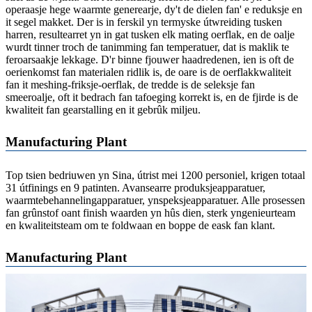
operaasje hege waarmte generearje, dy't de dielen fan' e reduksje en
it segel makket. Der is in ferskil yn termyske útwreiding tusken
harren, resultearret yn in gat tusken elk mating oerflak, en de oalje
wurdt tinner troch de tanimming fan temperatuer, dat is maklik te
feroarsaakje lekkage. D'r binne fjouwer haadredenen, ien is oft de
oerienkomst fan materialen ridlik is, de oare is de oerflakkwaliteit
fan it meshing-friksje-oerflak, de tredde is de seleksje fan
smeeroalje, oft it bedrach fan tafoeging korrekt is, en de fjirde is de
kwaliteit fan gearstalling en it gebrûk miljeu.
Manufacturing Plant
Top tsien bedriuwen yn Sina, útrist mei 1200 personiel, krigen totaal
31 útfinings en 9 patinten. Avansearre produksjeapparatuer,
waarmtebehannelingapparatuer, ynspeksjeapparatuer. Alle prosessen
fan grûnstof oant finish waarden yn hûs dien, sterk yngenieurteam
en kwaliteitsteam om te foldwaan en boppe de eask fan klant.
Manufacturing Plant