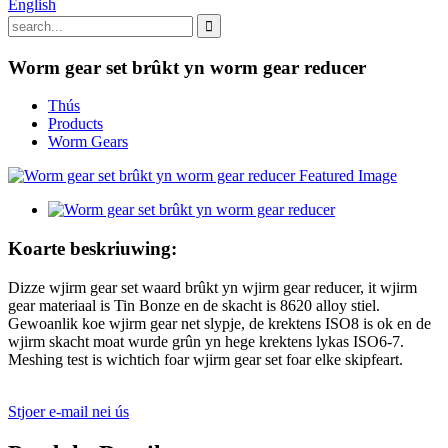
English
Worm gear set brûkt yn worm gear reducer
Thús
Products
Worm Gears
Koarte beskriuwing:
Dizze wjirm gear set waard brûkt yn wjirm gear reducer, it wjirm
gear materiaal is Tin Bonze en de skacht is 8620 alloy stiel.
Gewoanlik koe wjirm gear net slypje, de krektens ISO8 is ok en de
wjirm skacht moat wurde grûn yn hege krektens lykas ISO6-7.
Meshing test is wichtich foar wjirm gear set foar elke skipfeart.
Stjoer e-mail nei ús