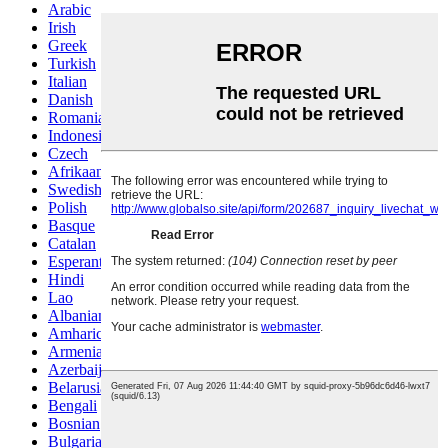
Arabic
Irish
Greek
Turkish
Italian
Danish
Romanian
Indonesian
Czech
Afrikaans
Swedish
Polish
Basque
Catalan
Esperanto
Hindi
Lao
Albanian
Amharic
Armenian
Azerbaijani
Belarusian
Bengali
Bosnian
Bulgarian